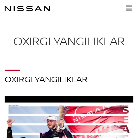
Asosiy
tarkibga
o'tish
OXIRGI YANGILIKLAR
OXIRGI YANGILIKLAR