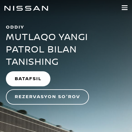
NISSAN UZBEKISTAN
Asosiy
tarkibga
o'tish
ODDIY
MUTLAQO YANGI
PATROL BILAN
TANISHING
BATAFSIL
REZERVASYON SO'ROV