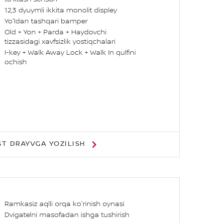
12,3 dyuymli ikkita monolit displey
Yo'ldan tashqari bamper
Old + Yon + Parda + Haydovchi
tizzasidagi xavfsizlik yostiqchalari
I-key + Walk Away Lock + Walk In qulfini
ochish
ST DRAYVGA YOZILISH
Ramkasiz aqlli orqa ko'rinish oynasi
Dvigatelni masofadan ishga tushirish