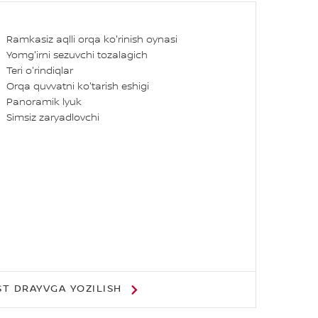
Ramkasiz aqlli orqa ko'rinish oynasi
Yomg'irni sezuvchi tozalagich
Teri o'rindiqlar
Orqa quvvatni ko'tarish eshigi
Panoramik lyuk
Simsiz zaryadlovchi
ST DRAYVGA YOZILISH