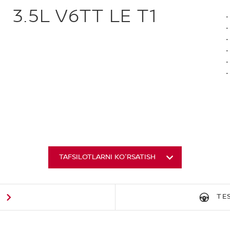
3.5L V6TT LE T1
TAFSILOTLARNI KO'RSATISH
G
TE