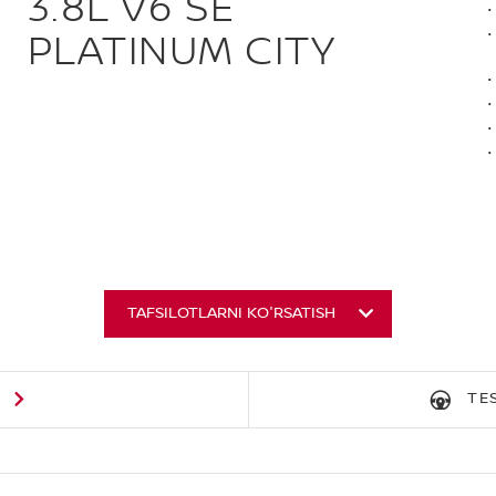
3.8L V6 SE
PLATINUM CITY
TAFSILOTLARNI KO'RSATISH
G
TE