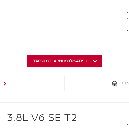
TAFSILOTLARNI KO'RSATISH
G
TE
3.8L V6 SE T2