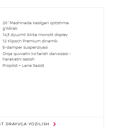
20 "Mashinada kesilgan qotishma
g'ildirak
14,3 dyuymli ikkita monolit displey
12 Klipsch Premium dinamik
E-damper suspenziyasi
Orqa quvvatni ko'tarish darvozasi -
harakatni sezish
Propilot + Lane Sasist
ST DRAYVGA YOZILISH