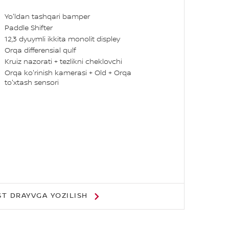
Yo'ldan tashqari bamper
Paddle Shifter
12,3 dyuymli ikkita monolit displey
Orqa differensial qulf
Kruiz nazorati + tezlikni cheklovchi
Orqa ko'rinish kamerasi + Old + Orqa
to'xtash sensori
ST DRAYVGA YOZILISH