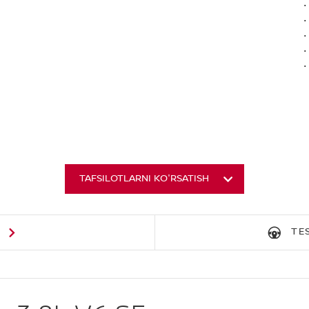
TAFSILOTLARNI KO'RSATISH
G
TE