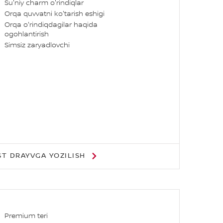
Su'niy charm o'rindiqlar
Orqa quvvatni ko'tarish eshigi
Orqa oʻrindiqdagilar haqida
ogohlantirish
Simsiz zaryadlovchi
ST DRAYVGA YOZILISH
Premium teri