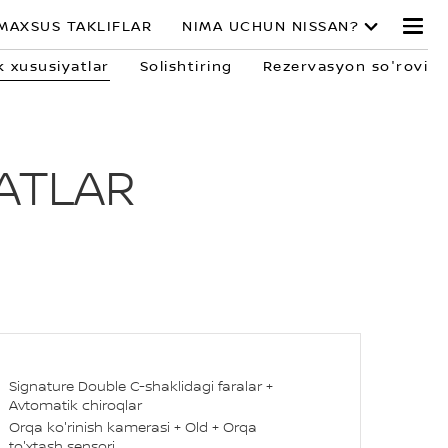
MAXSUS TAKLIFLAR
NIMA UCHUN NISSAN?
k xususiyatlar
Solishtiring
Rezervasyon so'rovi
YATLAR
Signature Double C-shaklidagi faralar +
Avtomatik chiroqlar
Orqa ko'rinish kamerasi + Old + Orqa
to'xtash sensori